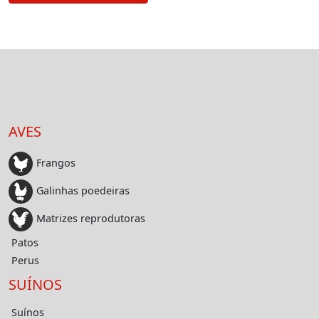
AVES
Frangos
Galinhas poedeiras
Matrizes reprodutoras
Patos
Perus
SUÍNOS
Suínos