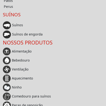
Patos
Perus
SUÍNOS
Suínos
Suínos de engorda
NOSSOS PRODUTOS
Alimentação
Bebedouro
Ventilação
Aquecimento
Ninho
Comedouro para suínos
Peças de reposição